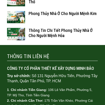
Thổ
Phong Thủy Nhà Ở Cho Người Mệnh Kim
Thông Tin Chi Tiết Phong Thủy Nhà Ở
Cho Người Mệnh Hỏa
THÔNG TIN LIÊN HỆ
CÔNG TY CỔ PHẦN THIẾT KẾ XÂY DỰNG MINH BẢO
Trụ sở chính:
Số 131 Nguyễn Hữu Tiến, Phường Tây
Thạnh, Quận Tân Phú, TP. HCM
1
.
Chi nhánh Tiền Giang:
106 Lê Văn Phẩm, Phường 5,
TP. Mỹ Tho, Tỉnh Tiền Giang
2. Chi nhánh Cần Thơ:
175 Trần Văn Khéo, Phường Cái