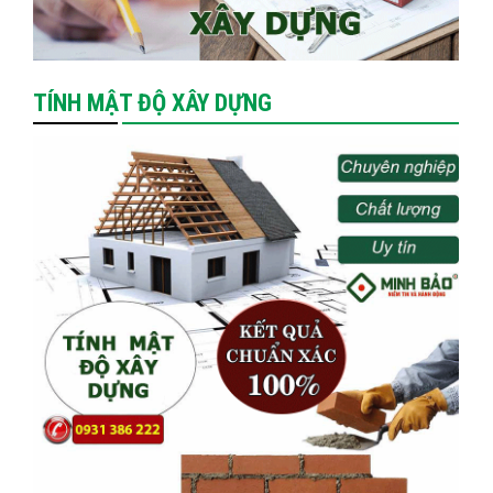
TÍNH MẬT ĐỘ XÂY DỰNG