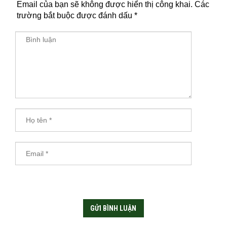
Email của bạn sẽ không được hiển thị công khai.
Các
trường bắt buộc được đánh dấu
*