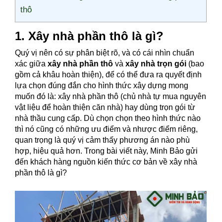
thô
1. Xây nhà phần thô là gì?
Quý vị nên có sự phân biệt rõ, và có cái nhìn chuẩn
xác giữa
xây nhà phần thô
và
xây nhà trọn gói
(bao
gồm cả khâu hoàn thiện), để có thể đưa ra quyết định
lựa chọn đúng đắn cho hình thức xây dựng mong
muốn đó là: xây nhà phần thô (chủ nhà tự mua nguyên
vật liệu để hoàn thiện căn nhà) hay dùng trọn gói từ
nhà thầu cung cấp. Dù chọn chọn theo hình thức nào
thì nó cũng có những ưu điểm và nhược điểm riêng,
quan trọng là quý vị cảm thấy phương án nào phù
hợp, hiệu quả hơn. Trong bài viết này, Minh Bảo gửi
đến khách hàng nguồn kiến thức cơ bản về xây nhà
phần thô là gì?