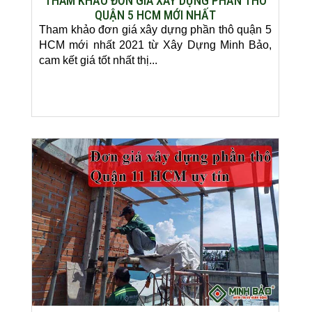
THAM KHẢO ĐƠN GIÁ XÂY DỰNG PHẦN THÔ
QUẬN 5 HCM MỚI NHẤT
Tham khảo đơn giá xây dựng phần thô quận 5
HCM mới nhất 2021 từ Xây Dựng Minh Bảo,
cam kết giá tốt nhất thị...