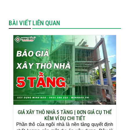
BÀI VIẾT LIÊN QUAN
GIÁ XÂY THÔ NHÀ 5 TẦNG | ĐƠN GIÁ CỤ THỂ
KÈM VÍ DỤ CHI TIẾT
Phần thô của ngôi nhà là nền tảng quyết định