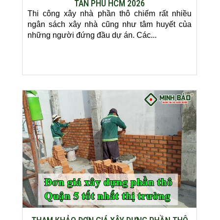
TÂN PHÚ HCM 2026
Thi công xây nhà phần thô chiếm rất nhiều
ngân sách xây nhà cũng như tâm huyết của
những người đứng đầu dự án. Các...