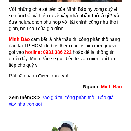
Với những chia sẻ trên của Minh Bảo hy vọng quý vị
sẽ nắm bắt và hiểu rõ về
xây nhà phần thô là gì?
Và
đưa ra lựa chọn phù hợp với tài chính cũng như thời
gian, nhu cầu của gia đình.
Minh Bảo
cam kết là nhà thầu thi công phần thô hàng
đầu tại TP HCM, để biết thêm chi tiết, xin mời quý vị
gọi vào
hotline: 0931 386 222
hoặc để lại thông tin
dưới đây, Minh Bảo sẽ gọi điện tư vấn miễn phí trực
tiếp cho quý vị.
Rất hân hạnh được phục vụ!
Nguồn:
Minh Bảo
Xem thêm >>>
Báo giá thi công phần thô
|
Báo giá
xây nhà trọn gói