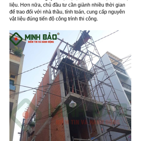
liệu. Hơn nữa, chủ đầu tư cần giành nhiều thời gian
để trao đổi với nhà thầu, tính toán, cung cấp nguyên
vật liệu đúng tiến độ công trình thi công.