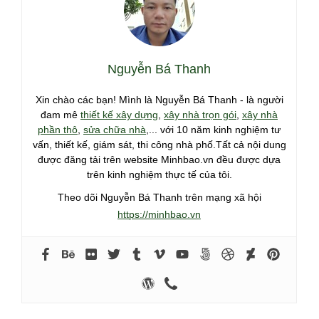
Nguyễn Bá Thanh
Xin chào các bạn! Mình là Nguyễn Bá Thanh - là người
đam mê
thiết kế xây dựng
,
xây nhà trọn gói
,
xây nhà
phần thô
,
sửa chữa nhà
,... với 10 năm kinh nghiệm tư
vấn, thiết kế, giám sát, thi công nhà phố.Tất cả nội dung
được đăng tải trên website Minhbao.vn đều được dựa
trên kinh nghiệm thực tế của tôi.
Theo dõi Nguyễn Bá Thanh trên mạng xã hội
https://minhbao.vn