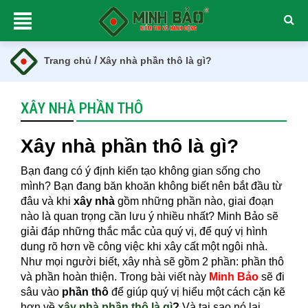
/
Trang chủ
Xây nhà phần thô là gì?
XÂY NHÀ PHẦN THÔ
Xây nhà phần thô là gì?
Bạn đang có ý định kiến tạo không gian sống cho
mình? Bạn đang băn khoăn không biết nên bắt đầu từ
đâu và khi
xây nhà
gồm những phần nào, giai đoạn
nào là quan trọng cần lưu ý nhiều nhất? Minh Bảo sẽ
giải đáp những thắc mắc của quý vị, để quý vị hình
dung rõ hơn về công việc khi xây cất một ngôi nhà.
Như mọi người biết, xây nhà sẽ gồm 2 phần: phần thô
và phần hoàn thiện. Trong bài viết này
Minh Bảo
sẽ đi
sâu vào
phần thô
để giúp quý vị hiểu một cách cặn kẽ
hơn về
xây nhà phần thô là gì
?
Và tại sao nó lại