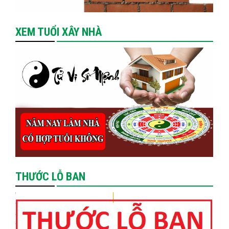
XEM TUỔI XÂY NHÀ
THƯỚC LỖ BAN