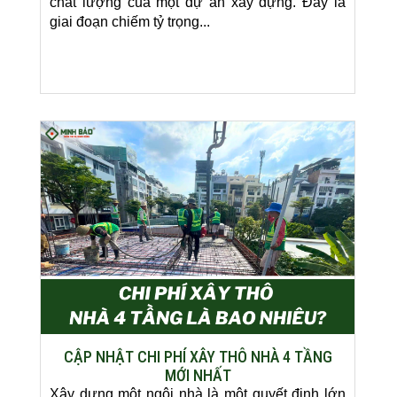
chất lượng của một dự án xây dựng. Đây là
giai đoạn chiếm tỷ trọng...
CẬP NHẬT CHI PHÍ XÂY THÔ NHÀ 4 TẦNG
MỚI NHẤT
Xây dựng một ngôi nhà là một quyết định lớn