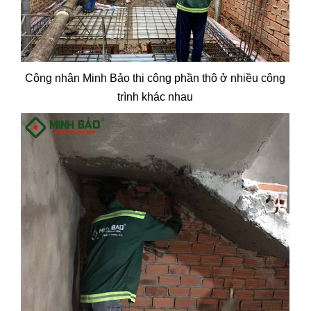
Công nhân Minh Bảo thi công phần thô ở nhiều công
trình khác nhau