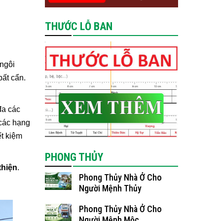
THƯỚC LỖ BAN
 ngôi
bất cẩn.
đa các
 các hạng
ết kiệm
PHONG THỦY
thiện
.
Phong Thủy Nhà Ở Cho
Người Mệnh Thủy
Phong Thủy Nhà Ở Cho
Người Mệnh Mộc