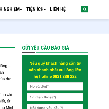
NH NGHIỆM
TIỆN ÍCH
LIÊN HỆ
GỬI YÊU CẦU BÁO GIÁ
Nếu quý khách hàng cần tư
tầng –
vấn nhanh nhất vui lòng liên
cần
hệ hotline 0931 386 222
 của dự
ịnh chi
iết, từ
cùng Minh