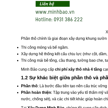
X
Phần thô chính là giai đoạn xây dựng khung sườn 
Thi công móng và bể ngầm.
Xây dựng hệ thống kết cấu chịu lực (như cột, dầm, 
Thi công mái bê tông, cầu thang, tường bao che, t
Minh Bảo cung cấp
chi phí xây thô nhà 4 tầng
cạn
1.2 Sự khác biệt giữa phần thô và ph
Phần thô
: Là bước đầu tiên tạo nên cấu trúc vữn
Phần hoàn thiện
: Tập trung vào yếu tố thẩm mỹ và
nước, chống sét), và các chi tiết khác giúp hoàn c
Tại
Xây Dựng Minh Bảo
, chúng tôi cung cấp dịch