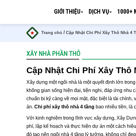
GIỚI THIỆU
DỊCH VỤ
1000+ 
/
Trang chủ
Cập Nhật Chi Phí Xây Thô Nhà 4 
XÂY NHÀ PHẦN THÔ
Cập Nhật Chi Phí Xây Thô 
Xây dựng một ngôi nhà là một quyết định lớn trong
không gian sống hiện đại, tiện nghi, đáp ứng nhu 
chuẩn bị kỹ càng về mọi mặt, đặc biệt là tài chính,
án.
Chi phí xây thô nhà 4 tầng
bao nhiêu tiền, l
Với kinh nghiệm trong lĩnh vực xây dựng, Xây Dựn
phí, lập kế hoạch và thực hiện dự án một cách hiệu 
đó tạo nên ngôi nhà 4 tầng lý tưởng, không chỉ đẹ