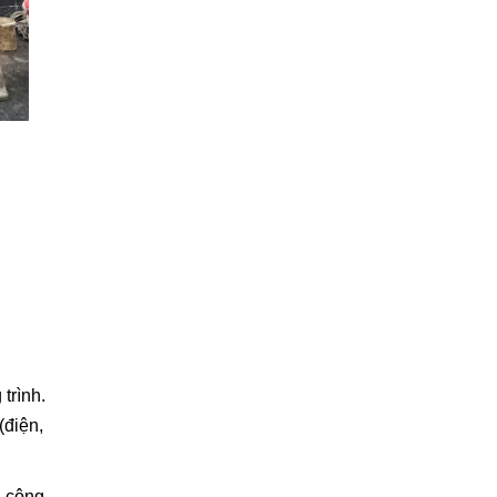
trình.
(điện,
i công