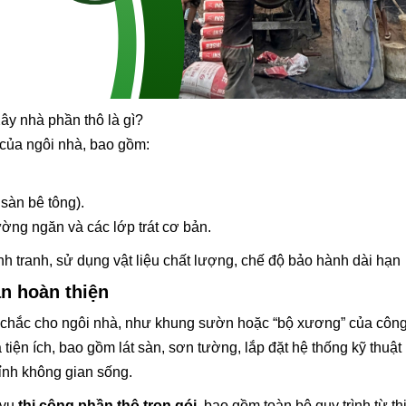
ây nhà phần thô là gì?
của ngôi nhà, bao gồm:
sàn bê tông).
ường ngăn và các lớp trát cơ bản.
h tranh, sử dụng vật liệu chất lượng, chế độ bảo hành dài hạn
ần hoàn thiện
g chắc cho ngôi nhà, như khung sườn hoặc “bộ xương” của công 
 tiện ích, bao gồm lát sàn, sơn tường, lắp đặt hệ thống kỹ thuật 
hỉnh không gian sống.
 vụ
thi công phần thô trọn gói
, bao gồm toàn bộ quy trình từ th