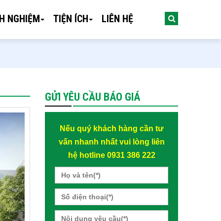
NH NGHIỆM
TIỆN ÍCH
LIÊN HỆ
GỬI YÊU CẦU BÁO GIÁ
Nếu quý khách hàng cần tư
vấn nhanh nhất vui lòng liên
hệ hotline 0931 386 222