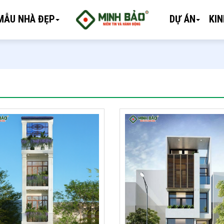
MẪU NHÀ ĐẸP
DỰ ÁN
KI