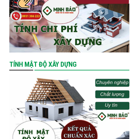
TÍNH MẬT ĐỘ XÂY DỰNG