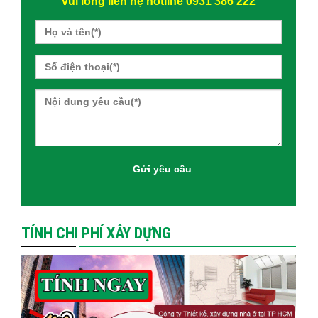
vui lòng liên hệ hotline 0931 386 222
TÍNH CHI PHÍ XÂY DỰNG