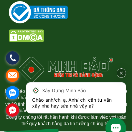
Xây Dựng Minh Bảo
Minh Bảo chuyên thi công xây dựng nhà phố, biệt thự, sửa
chữa nhà uy tín và chất lượng tại Thành phố Hồ Chí Minh
Chào anh/chị ạ. Anh/ chị cần tư vấn 
và 19 tỉnh phía Nam. Chúng tôi luôn mang đến sự hài lòng
xây nhà hay sửa nhà vậy ạ?
đến toàn thể quý khách hàng đã tin tưởng đến công ty.
Công ty chúng tôi rất hân hạnh khi được làm việc với toàn
thể quý khách hàng đã tin tưởng chúng tôi.