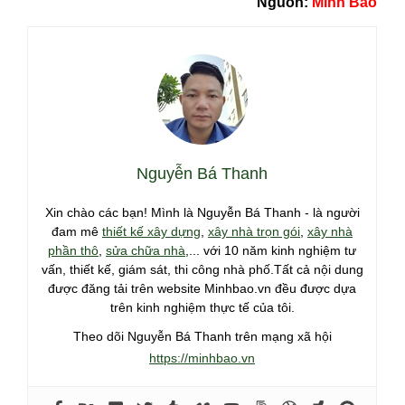
Nguồn:
Minh Bảo
Nguyễn Bá Thanh
Xin chào các bạn! Mình là Nguyễn Bá Thanh - là người
đam mê
thiết kế xây dựng
,
xây nhà trọn gói
,
xây nhà
phần thô
,
sửa chữa nhà
,... với 10 năm kinh nghiệm tư
vấn, thiết kế, giám sát, thi công nhà phố.Tất cả nội dung
được đăng tải trên website Minhbao.vn đều được dựa
trên kinh nghiệm thực tế của tôi.
Theo dõi Nguyễn Bá Thanh trên mạng xã hội
https://minhbao.vn