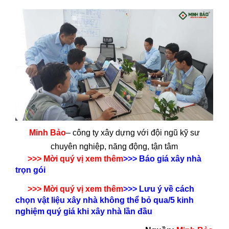
Minh Bảo
– công ty xây dựng với đội ngũ kỹ sư
chuyên nghiệp, năng động, tận tâm
>>> Mời quý vị xem thêm
>>>
Báo giá xây nhà
trọn gói
>>> Mời quý vị xem thêm
>>>
Lưu ý về cách
chọn vật liệu xây nhà không thể bỏ qua
/
5 kinh
nghiệm quý giá khi xây nhà lần đầu