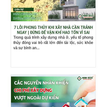
7 LỖI PHONG THỦY KHI XÂY NHÀ CẦN TRÁNH
NGAY | ĐỪNG ĐỂ VẬN KHÍ HAO TỔN VÌ SAI
LẦM CƠ BẢN
Trong quá trình xây dựng nhà ở, yếu tố phong
thủy đóng vai trò rất lớn đến tài lộc, sức khỏe
và sự bình an...