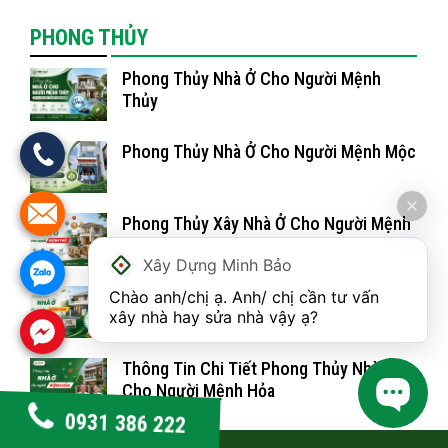
PHONG THỦY
Phong Thủy Nhà Ở Cho Người Mệnh
Thủy
Phong Thủy Nhà Ở Cho Người Mệnh Mộc
Phong Thủy Xây Nhà Ở Cho Người Mệnh
Thổ
Xây Dựng Minh Bảo
Phong Thủy Nhà Ở Cho Người Mệnh Kim
Chào anh/chị ạ. Anh/ chị cần tư vấn 
xây nhà hay sửa nhà vậy ạ?
Thông Tin Chi Tiết Phong Thủy Nhà Ở
Cho Người Mệnh Hỏa
0931 386 222