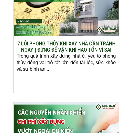
7 LỖI PHONG THỦY KHI XÂY NHÀ CẦN TRÁNH
NGAY | ĐỪNG ĐỂ VẬN KHÍ HAO TỔN VÌ SAI
LẦM CƠ BẢN
Trong quá trình xây dựng nhà ở, yếu tố phong
thủy đóng vai trò rất lớn đến tài lộc, sức khỏe
và sự bình an...