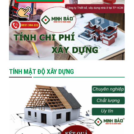
TÍNH MẬT ĐỘ XÂY DỰNG