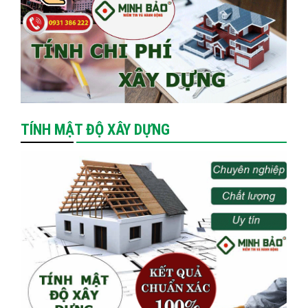
TÍNH MẬT ĐỘ XÂY DỰNG