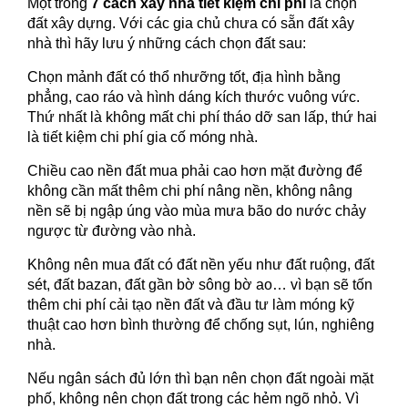
Một trong
7 cách xây nhà tiết kiệm chi phí
là chọn
đất xây dựng. Với các gia chủ chưa có sẵn đất xây
nhà thì hãy lưu ý những cách chọn đất sau:
Chọn mảnh đất có thổ nhưỡng tốt, địa hình bằng
phẳng, cao ráo và hình dáng kích thước vuông vức.
Thứ nhất là không mất chi phí tháo dỡ san lấp, thứ hai
là tiết kiệm chi phí gia cố móng nhà.
Chiều cao nền đất mua phải cao hơn mặt đường để
không cần mất thêm chi phí nâng nền, không nâng
nền sẽ bị ngập úng vào mùa mưa bão do nước chảy
ngược từ đường vào nhà.
Không nên mua đất có đất nền yếu như đất ruộng, đất
sét, đất bazan, đất gần bờ sông bờ ao… vì bạn sẽ tốn
thêm chi phí cải tạo nền đất và đầu tư làm móng kỹ
thuật cao hơn bình thường để chống sụt, lún, nghiêng
nhà.
Nếu ngân sách đủ lớn thì bạn nên chọn đất ngoài mặt
phố, không nên chọn đất trong các hẻm ngõ nhỏ. Vì