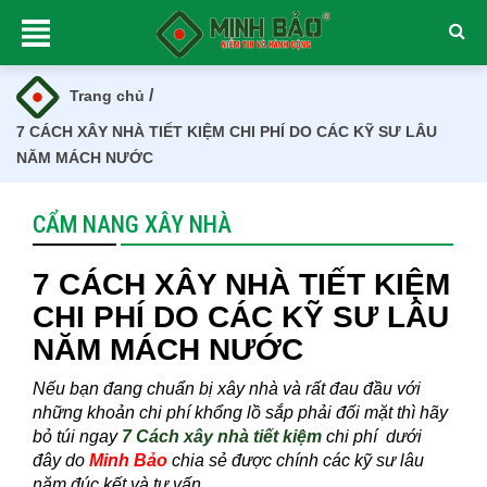
/
Trang chủ
7 CÁCH XÂY NHÀ TIẾT KIỆM CHI PHÍ DO CÁC KỸ SƯ LÂU
NĂM MÁCH NƯỚC
CẨM NANG XÂY NHÀ
7 CÁCH XÂY NHÀ TIẾT KIỆM
CHI PHÍ DO CÁC KỸ SƯ LÂU
NĂM MÁCH NƯỚC
Nếu bạn đang chuẩn bị xây nhà và rất đau đầu với
những khoản chi phí khổng lồ sắp phải đối mặt thì hãy
bỏ túi ngay
7 Cách xây nhà tiết kiệm
chi phí dưới
đây do
Minh Bảo
chia sẻ được chính các kỹ sư lâu
năm đúc kết và tư vấn.