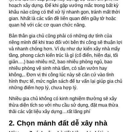
hoạch xây dựng. Để khi gặp vướng mắc trong bất kỳ
khâu nào cũng có thể xử lý nhanh gọn, tránh mất thời
gian. Nhất là các vấn đề liên quan đến giầy tờ hoặc
quan hệ với các cơ quan chức năng.
Bản thân gia chủ cũng phải có những dự tính của
riêng mình để khi trao đổi với bên thi công sẽ thuận lợi
và nhanh chóng hơn. Ví dụ như dự kiến xây nhà mấy
tầng, phong cách kiến trúc là gì (cổ điển, hiện đại, tối
giản….) bao nhiêu m2, bao nhiêu phòng ngủ, bao
nhiêu phòng vệ sinh nhà tắm, có sân vườn hay
không,.. Đơn vị thi công lúc này sẽ căn cứ vào tình
hình thực tế, mức ngân sách để tư vấn lại giúp gia chủ
những điểm hợp lý, chưa hợp lý.
Nhiều gia chủ không có kinh nghiệm thường sẽ xây
thừa diện tích so với nhu cầu sử dụng, đặt mua thừa
thãi các vật liệu xây dựng…rất lãng phí
2. Chọn mảnh đất dễ xây nhà