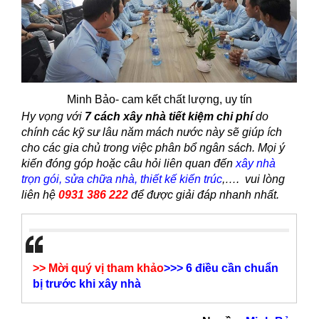
Minh Bảo- cam kết chất lượng, uy tín
Hy vọng với
7 cách xây nhà tiết kiệm chi phí
do
chính các kỹ sư lâu năm mách nước này sẽ giúp ích
cho các gia chủ trong việc phân bổ ngân sách. Mọi ý
kiến đóng góp hoặc câu hỏi liên quan đến
xây nhà
trọn gói
,
sửa chữa nhà
,
thiết kế kiến trúc
,…. vui lòng
liên hệ
0931 386 222
để được giải đáp nhanh nhất.
>> Mời quý vị tham khảo
>>>
6 điều cần chuẩn
bị trước khi xây nhà