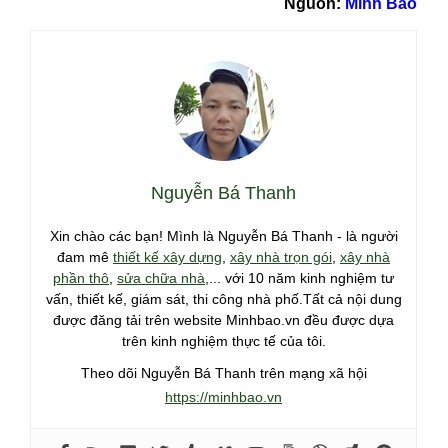
Nguồn:
Minh Bảo
Nguyễn Bá Thanh
Xin chào các bạn! Mình là Nguyễn Bá Thanh - là người
đam mê
thiết kế xây dựng
,
xây nhà trọn gói
,
xây nhà
phần thô
,
sửa chữa nhà
,... với 10 năm kinh nghiệm tư
vấn, thiết kế, giám sát, thi công nhà phố.Tất cả nội dung
được đăng tải trên website Minhbao.vn đều được dựa
trên kinh nghiệm thực tế của tôi.
Theo dõi Nguyễn Bá Thanh trên mạng xã hội
https://minhbao.vn