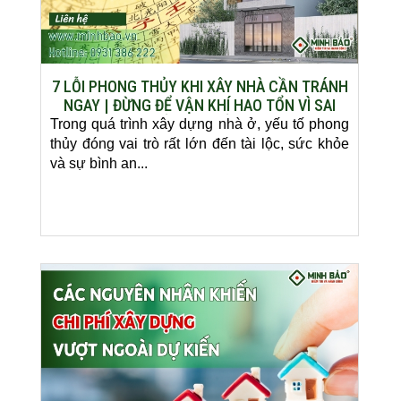
7 LỖI PHONG THỦY KHI XÂY NHÀ CẦN TRÁNH
NGAY | ĐỪNG ĐỂ VẬN KHÍ HAO TỔN VÌ SAI
LẦM CƠ BẢN
Trong quá trình xây dựng nhà ở, yếu tố phong
thủy đóng vai trò rất lớn đến tài lộc, sức khỏe
và sự bình an...