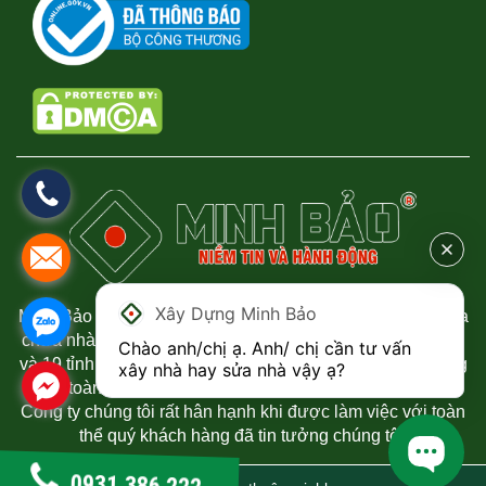
Xây Dựng Minh Bảo
Minh Bảo chuyên thi công xây dựng nhà phố, biệt thự, sửa
chữa nhà uy tín và chất lượng tại Thành phố Hồ Chí Minh
Chào anh/chị ạ. Anh/ chị cần tư vấn 
và 19 tỉnh phía Nam. Chúng tôi luôn mang đến sự hài lòng
xây nhà hay sửa nhà vậy ạ?
đến toàn thể quý khách hàng đã tin tưởng đến công ty.
Công ty chúng tôi rất hân hạnh khi được làm việc với toàn
thể quý khách hàng đã tin tưởng chúng tôi.
0931 386 222