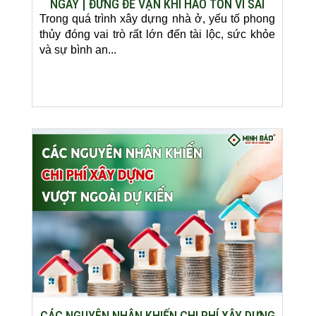
NGAY | ĐỪNG ĐỂ VẬN KHÍ HAO TỔN VÌ SAI
LẦM CƠ BẢN
Trong quá trình xây dựng nhà ở, yếu tố phong
thủy đóng vai trò rất lớn đến tài lộc, sức khỏe
và sự bình an...
CÁC NGUYÊN NHÂN KHIẾN CHI PHÍ XÂY DỰNG