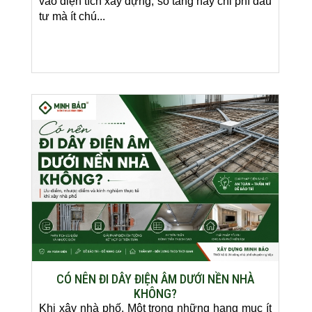
vào diện tích xây dựng, số tầng hay chi phí đầu
tư mà ít chú...
CÓ NÊN ĐI DÂY ĐIỆN ÂM DƯỚI NỀN NHÀ
KHÔNG?
Khi xây nhà phố. Một trong những hạng mục ít