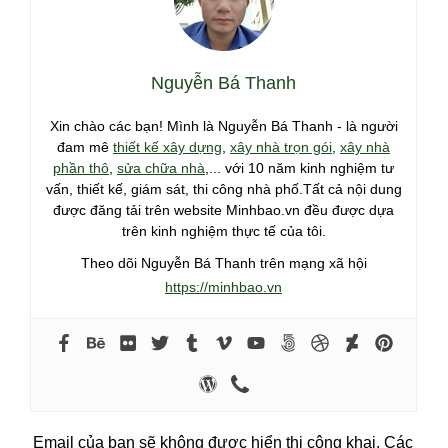
Nguyễn Bá Thanh
Xin chào các bạn! Mình là Nguyễn Bá Thanh - là người
đam mê
thiết kế xây dựng
,
xây nhà trọn gói
,
xây nhà
phần thô
,
sửa chữa nhà
,... với 10 năm kinh nghiệm tư
vấn, thiết kế, giám sát, thi công nhà phố.Tất cả nội dung
được đăng tải trên website Minhbao.vn đều được dựa
trên kinh nghiệm thực tế của tôi.
Theo dõi Nguyễn Bá Thanh trên mạng xã hội
https://minhbao.vn
Email của bạn sẽ không được hiển thị công khai.
Các