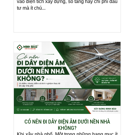
vào diện tích xây dựng, số tầng hay chi phí đầu
tư mà ít chú...
CÓ NÊN ĐI DÂY ĐIỆN ÂM DƯỚI NỀN NHÀ
KHÔNG?
Khi xây nhà phố. Một trong những hạng mục ít