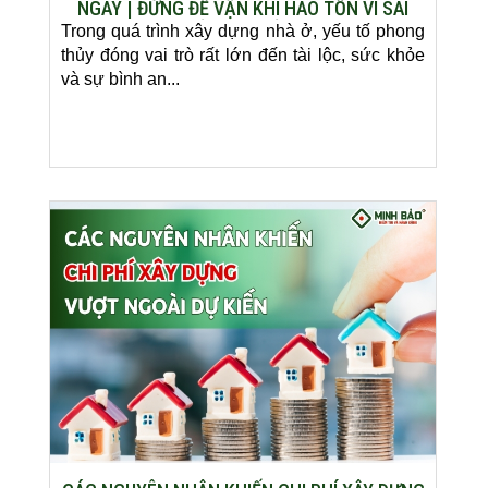
NGAY | ĐỪNG ĐỂ VẬN KHÍ HAO TỔN VÌ SAI
LẦM CƠ BẢN
Trong quá trình xây dựng nhà ở, yếu tố phong
thủy đóng vai trò rất lớn đến tài lộc, sức khỏe
và sự bình an...