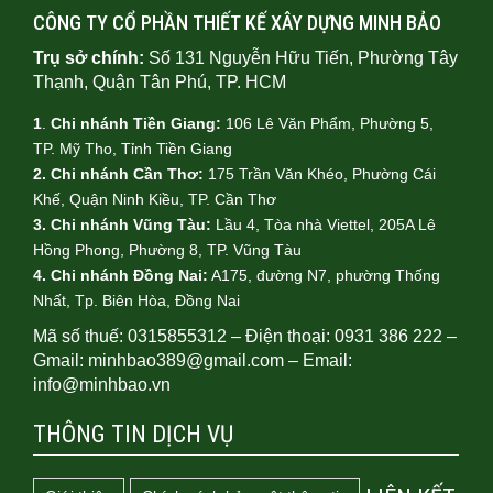
CÔNG TY CỔ PHẦN THIẾT KẾ XÂY DỰNG MINH BẢO
Trụ sở chính:
Số 131 Nguyễn Hữu Tiến, Phường Tây
Thạnh, Quận Tân Phú, TP. HCM
1
.
Chi nhánh Tiền Giang:
106 Lê Văn Phẩm, Phường 5,
TP. Mỹ Tho, Tỉnh Tiền Giang
2. Chi nhánh Cần Thơ:
175 Trần Văn Khéo, Phường Cái
Khế, Quận Ninh Kiều, TP. Cần Thơ
3. Chi nhánh Vũng Tàu:
Lầu 4, Tòa nhà Viettel, 205A Lê
Hồng Phong, Phường 8, TP. Vũng Tàu
4.
Chi nhánh Đồng Nai:
A175, đường N7, phường Thống
Nhất, Tp. Biên Hòa, Đồng Nai
Mã số thuế: 0315855312 – Điện thoại: 0931 386 222 –
Gmail: minhbao389@gmail.com – Email:
info@minhbao.vn
THÔNG TIN DỊCH VỤ