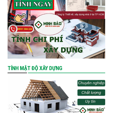
TÍNH MẬT ĐỘ XÂY DỰNG