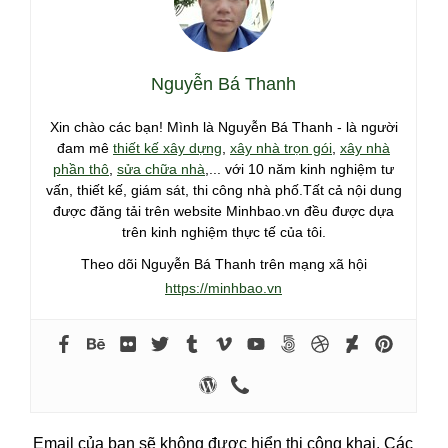
Nguyễn Bá Thanh
Xin chào các bạn! Mình là Nguyễn Bá Thanh - là người
đam mê
thiết kế xây dựng
,
xây nhà trọn gói
,
xây nhà
phần thô
,
sửa chữa nhà
,... với 10 năm kinh nghiệm tư
vấn, thiết kế, giám sát, thi công nhà phố.Tất cả nội dung
được đăng tải trên website Minhbao.vn đều được dựa
trên kinh nghiệm thực tế của tôi.
Theo dõi Nguyễn Bá Thanh trên mạng xã hội
https://minhbao.vn
Email của bạn sẽ không được hiển thị công khai.
Các