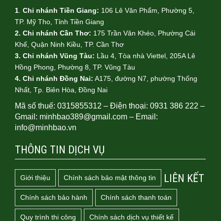
1
.
Chi nhánh Tiền Giang:
106 Lê Văn Phẩm, Phường 5,
TP. Mỹ Tho, Tỉnh Tiền Giang
2. Chi nhánh Cần Thơ:
175 Trần Văn Khéo, Phường Cái
Khế, Quận Ninh Kiều, TP. Cần Thơ
3. Chi nhánh Vũng Tàu:
Lầu 4, Tòa nhà Viettel, 205A Lê
Hồng Phong, Phường 8, TP. Vũng Tàu
4.
Chi nhánh Đồng Nai:
A175, đường N7, phường Thống
Nhất, Tp. Biên Hòa, Đồng Nai
Mã số thuế: 0315855312 – Điện thoại: 0931 386 222 –
Gmail: minhbao389@gmail.com – Email:
info@minhbao.vn
THÔNG TIN DỊCH VỤ
LIÊN KẾT
Giới thiệu
Chính sách bảo mật thông tin
Chính sách bảo hành
Chính sách thanh toán
Quy trình thi công
Chính sách dịch vụ thiết kế