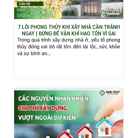
7 LỖI PHONG THỦY KHI XÂY NHÀ CẦN TRÁNH
NGAY | ĐỪNG ĐỂ VẬN KHÍ HAO TỔN VÌ SAI
LẦM CƠ BẢN
Trong quá trình xây dựng nhà ở, yếu tố phong
thủy đóng vai trò rất lớn đến tài lộc, sức khỏe
và sự bình an...