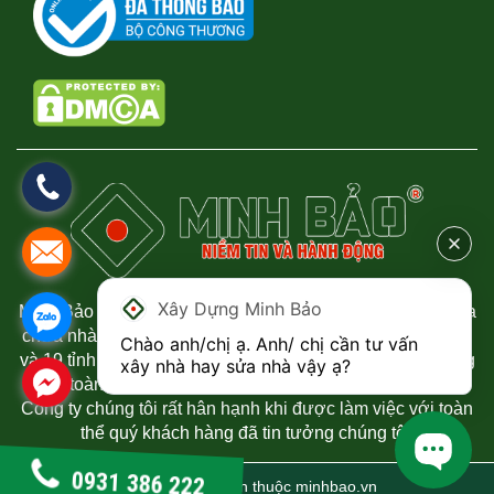
Xây Dựng Minh Bảo
Minh Bảo chuyên thi công xây dựng nhà phố, biệt thự, sửa
chữa nhà uy tín và chất lượng tại Thành phố Hồ Chí Minh
Chào anh/chị ạ. Anh/ chị cần tư vấn 
và 19 tỉnh phía Nam. Chúng tôi luôn mang đến sự hài lòng
xây nhà hay sửa nhà vậy ạ?
đến toàn thể quý khách hàng đã tin tưởng đến công ty.
Công ty chúng tôi rất hân hạnh khi được làm việc với toàn
thể quý khách hàng đã tin tưởng chúng tôi.
0931 386 222
© 2021 Bản quyền thuộc
minhbao.vn