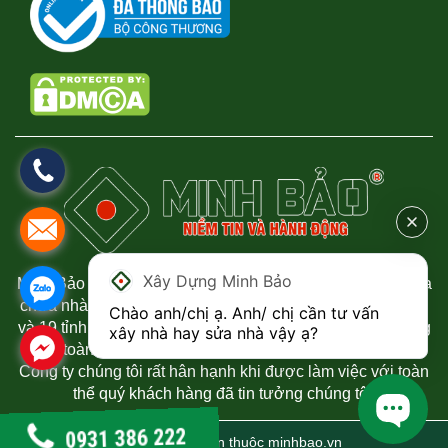
Xây Dựng Minh Bảo
Minh Bảo chuyên thi công xây dựng nhà phố, biệt thự, sửa
chữa nhà uy tín và chất lượng tại Thành phố Hồ Chí Minh
Chào anh/chị ạ. Anh/ chị cần tư vấn 
và 19 tỉnh phía Nam. Chúng tôi luôn mang đến sự hài lòng
xây nhà hay sửa nhà vậy ạ?
đến toàn thể quý khách hàng đã tin tưởng đến công ty.
Công ty chúng tôi rất hân hạnh khi được làm việc với toàn
thể quý khách hàng đã tin tưởng chúng tôi.
0931 386 222
© 2021 Bản quyền thuộc
minhbao.vn