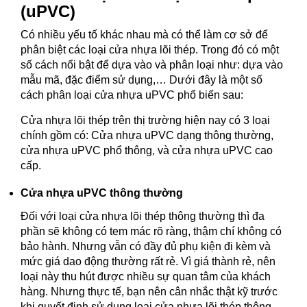
(uPVC)
Có nhiều yếu tố khác nhau mà có thể làm cơ sở để
phân biệt các loại cửa nhựa lõi thép. Trong đó có một
số cách nổi bật để dựa vào và phân loại như: dựa vào
mẫu mã, đặc điểm sử dụng,… Dưới đây là một số
cách phân loại cửa nhựa uPVC phổ biến sau:
Cửa nhựa lõi thép trên thị trường hiện nay có 3 loại
chính gồm có: Cửa nhựa uPVC dạng thông thường,
cửa nhựa uPVC phổ thông, và cửa nhựa uPVC cao
cấp.
Cửa nhựa uPVC thông thường
Đối với loại cửa nhựa lõi thép thông thường thì đa
phần sẽ không có tem mác rõ ràng, thậm chí không có
bảo hành. Nhưng vẫn có đầy đủ phụ kiện đi kèm và
mức giá dao động thường rất rẻ. Vì giá thành rẻ, nên
loại này thu hút được nhiều sự quan tâm của khách
hàng. Nhưng thực tế, bạn nên cân nhắc thật kỹ trước
khi quyết định sử dụng loại cửa nhựa lõi thép thông