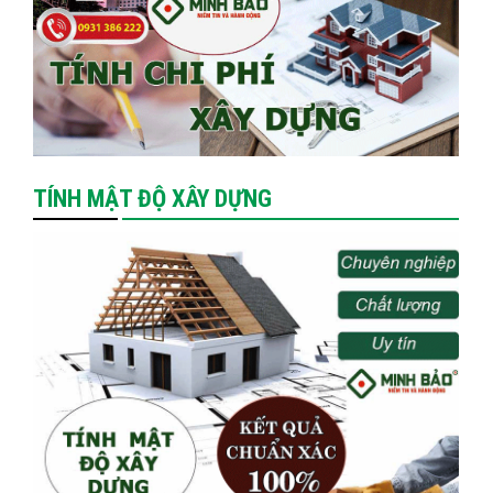
TÍNH MẬT ĐỘ XÂY DỰNG