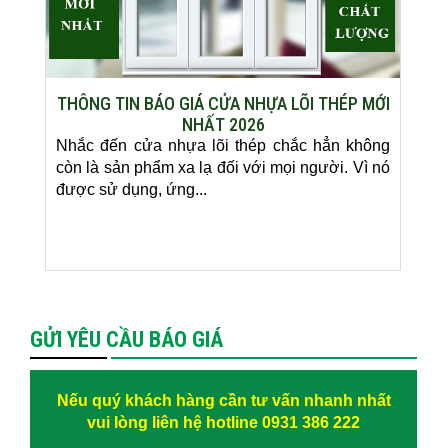
THÔNG TIN BÁO GIÁ CỬA NHỰA LÕI THÉP MỚI
NHẤT 2026
Nhắc đến cửa nhựa lõi thép chắc hẳn không
còn là sản phẩm xa lạ đối với mọi người. Vì nó
được sử dụng, ứng...
GỬI YÊU CẦU BÁO GIÁ
Nếu quý khách hàng cần tư vấn nhanh nhất
vui lòng liên hệ hotline 0931 386 222