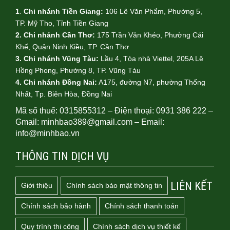
1
.
Chi nhánh Tiền Giang:
106 Lê Văn Phẩm, Phường 5,
TP. Mỹ Tho, Tỉnh Tiền Giang
2. Chi nhánh Cần Thơ:
175 Trần Văn Khéo, Phường Cái
Khế, Quận Ninh Kiều, TP. Cần Thơ
3. Chi nhánh Vũng Tàu:
Lầu 4, Tòa nhà Viettel, 205A Lê
Hồng Phong, Phường 8, TP. Vũng Tàu
4.
Chi nhánh Đồng Nai:
A175, đường N7, phường Thống
Nhất, Tp. Biên Hòa, Đồng Nai
Mã số thuế: 0315855312 – Điện thoại: 0931 386 222 –
Gmail: minhbao389@gmail.com – Email:
info@minhbao.vn
THÔNG TIN DỊCH VỤ
LIÊN KẾT
Giới thiệu
Chính sách bảo mật thông tin
Chính sách bảo hành
Chính sách thanh toán
Quy trình thi công
Chính sách dịch vụ thiết kế