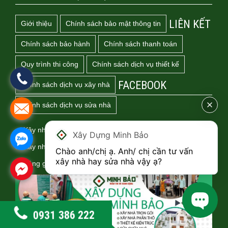
LIÊN KẾT
Giới thiệu
Chính sách bảo mật thông tin
Chính sách bảo hành
Chính sách thanh toán
Quy trình thi công
Chính sách dịch vụ thiết kế
FACEBOOK
Chính sách dịch vụ xây nhà
Chính sách dịch vụ sửa nhà
✅ Xây nhà trọn gói
Xây Dựng Minh Bảo
✅ Xây nhà phần thô
Chào anh/chị ạ. Anh/ chị cần tư vấn 
xây nhà hay sửa nhà vậy ạ?
✅ Bảng giá sửa nhà
0931 386 222