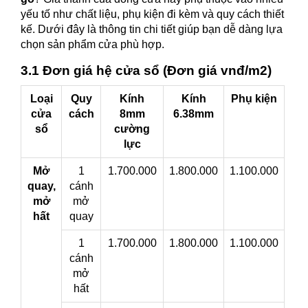
yếu tố như chất liệu, phụ kiện đi kèm và quy cách thiết
kế. Dưới đây là thông tin chi tiết giúp bạn dễ dàng lựa
chọn sản phẩm cửa phù hợp.
3.1 Đơn giá hệ cửa sổ (Đơn giá vnđ/m2)
Loại
Quy
Kính
Kính
Phụ kiện
cửa
cách
8mm
6.38mm
sổ
cường
lực
Mở
1
1.700.000
1.800.000
1.100.000
quay,
cánh
mở
mở
hất
quay
1
1.700.000
1.800.000
1.100.000
cánh
mở
hất