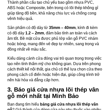
Thành phần cấu tạo chủ yếu bao gồm nhựa PVC,
ABS hoặc Composite, bên trong có lõi thép không gỉ
giúp tăng độ bền, khả năng chịu lực và chống cong
vênh hiệu quả.
Sản phẩm có độ dày từ
35mm – 40mm
, kính đi kèm
có độ dày
1.2 – 2mm
, đảm bảo tính an toàn và cách
âm tốt. Bề mặt cửa được phủ lớp vân gỗ PVC nhám
hoặc bóng, mang đến vẻ đẹp tự nhiên, sang trọng và
đồng nhất về màu sắc.
Kiểu dáng cánh cửa đóng vai trò quan trọng trong việc
tạo nên tính thẩm mỹ cho không gian. Dựa trên phong
cách thiết kế nội thất, gia chủ có thể lựa chọn cửa theo
phong cách cổ điển hoặc hiện đại, giúp công trình trở
nên hài hòa và đẳng cấp hơn.
3. Báo giá cửa nhựa lõi thép vân
gỗ mới nhất tại Minh Bảo
Bạn đang tìm hiểu
bảng giá cửa nhựa lõi thép vân
gỗ
? Giá thành của dòng cửa này phụ thuộc vào nhiều