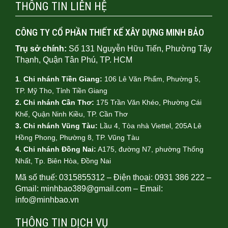
THÔNG TIN LIÊN HỆ
CÔNG TY CỔ PHẦN THIẾT KẾ XÂY DỰNG MINH BẢO
Trụ sở chính:
Số 131 Nguyễn Hữu Tiến, Phường Tây
Thạnh, Quận Tân Phú, TP. HCM
1
.
Chi nhánh Tiền Giang:
106 Lê Văn Phẩm, Phường 5,
TP. Mỹ Tho, Tỉnh Tiền Giang
2. Chi nhánh Cần Thơ:
175 Trần Văn Khéo, Phường Cái
Khế, Quận Ninh Kiều, TP. Cần Thơ
3. Chi nhánh Vũng Tàu:
Lầu 4, Tòa nhà Viettel, 205A Lê
Hồng Phong, Phường 8, TP. Vũng Tàu
4.
Chi nhánh Đồng Nai:
A175, đường N7, phường Thống
Nhất, Tp. Biên Hòa, Đồng Nai
Mã số thuế: 0315855312 – Điện thoại: 0931 386 222 –
Gmail: minhbao389@gmail.com – Email:
info@minhbao.vn
THÔNG TIN DỊCH VỤ