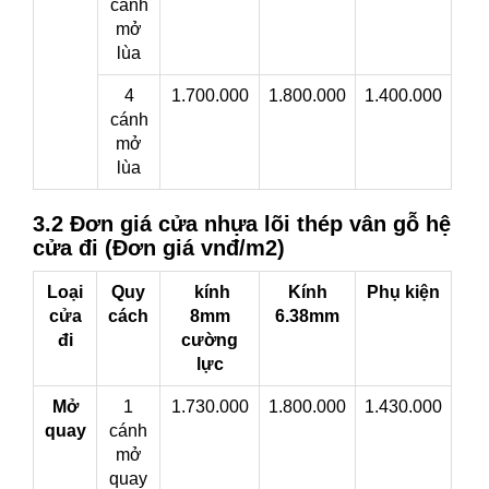
cánh
mở
lùa
4
1.700.000
1.800.000
1.400.000
cánh
mở
lùa
3.2 Đơn giá cửa nhựa lõi thép vân gỗ hệ
cửa đi (Đơn giá vnđ/m2)
Loại
Quy
kính
Kính
Phụ kiện
cửa
cách
8mm
6.38mm
đi
cường
lực
Mở
1
1.730.000
1.800.000
1.430.000
quay
cánh
mở
quay