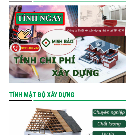
TÍNH MẬT ĐỘ XÂY DỰNG