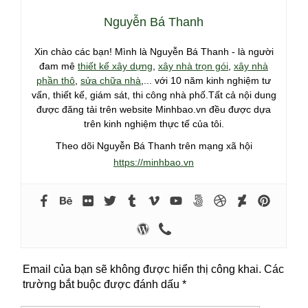
Nguyễn Bá Thanh
Xin chào các bạn! Mình là Nguyễn Bá Thanh - là người
đam mê
thiết kế xây dựng
,
xây nhà trọn gói
,
xây nhà
phần thô
,
sửa chữa nhà
,... với 10 năm kinh nghiệm tư
vấn, thiết kế, giám sát, thi công nhà phố.Tất cả nội dung
được đăng tải trên website Minhbao.vn đều được dựa
trên kinh nghiệm thực tế của tôi.
Theo dõi Nguyễn Bá Thanh trên mạng xã hội
https://minhbao.vn
Email của bạn sẽ không được hiển thị công khai.
Các
trường bắt buộc được đánh dấu
*