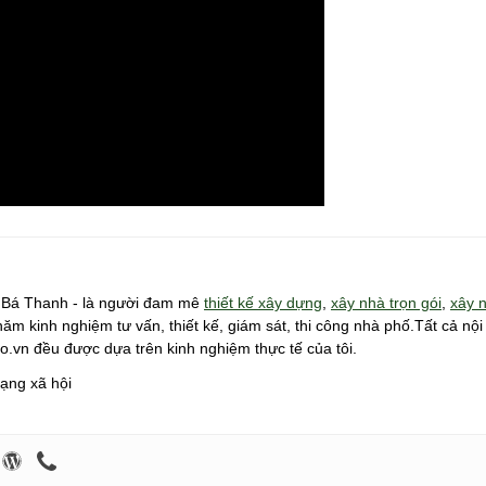
n Bá Thanh - là người đam mê
thiết kế xây dựng
,
xây nhà trọn gói
,
xây 
0 năm kinh nghiệm tư vấn, thiết kế, giám sát, thi công nhà phố.Tất cả nộ
o.vn đều được dựa trên kinh nghiệm thực tế của tôi.
ạng xã hội