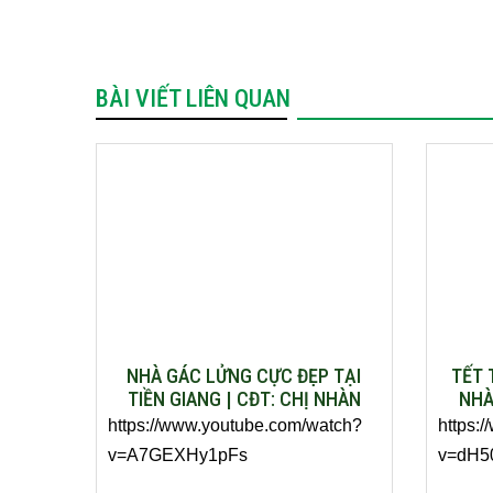
BÀI VIẾT LIÊN QUAN
NHÀ GÁC LỬNG CỰC ĐẸP TẠI
TẾT 
TIỀN GIANG | CĐT: CHỊ NHÀN
NHÀ
https://www.youtube.com/watch?
https:
v=A7GEXHy1pFs
v=dH5