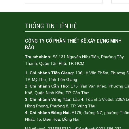
THÔNG TIN LIÊN HỆ
CÔNG TY CỔ PHẦN THIẾT KẾ XÂY DỰNG MINH
BẢO
Trụ sở chính:
Số 131 Nguyễn Hữu Tiến, Phường Tây
Thạnh, Quận Tân Phú, TP. HCM
1
.
Chi nhánh Tiền Giang:
106 Lê Văn Phẩm, Phường 5
TP. Mỹ Tho, Tỉnh Tiền Giang
2. Chi nhánh Cần Thơ:
175 Trần Văn Khéo, Phường Cá
Khế, Quận Ninh Kiều, TP. Cần Thơ
3. Chi nhánh Vũng Tàu:
Lầu 4, Tòa nhà Viettel, 205A L
Hồng Phong, Phường 8, TP. Vũng Tàu
4.
Chi nhánh Đồng Nai:
A175, đường N7, phường Thố
Nhất, Tp. Biên Hòa, Đồng Nai
Mã số thuế: 0315855312 – Điện thoại: 0931 386 222 –