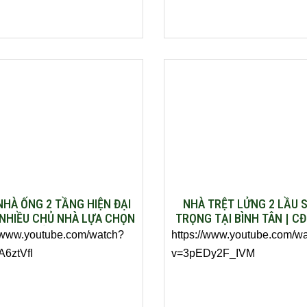
HÀ ỐNG 2 TẦNG HIỆN ĐẠI
NHÀ TRỆT LỬNG 2 LẦU 
NHIỀU CHỦ NHÀ LỰA CHỌN
TRỌNG TẠI BÌNH TÂN | CĐ
NHẤT NĂM
TRINH
//www.youtube.com/watch?
https://www.youtube.com/w
A6ztVfI
v=3pEDy2F_IVM