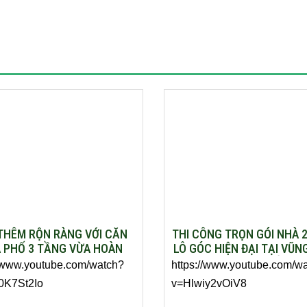
THÊM RỘN RÀNG VỚI CĂN
THI CÔNG TRỌN GÓI NHÀ 
 PHỐ 3 TẦNG VỪA HOÀN
LÔ GÓC HIỆN ĐẠI TẠI VŨNG
THIỆN
CĐT: CHỊ HIỀN
//www.youtube.com/watch?
https://www.youtube.com/w
0K7St2Io
v=Hlwiy2vOiV8