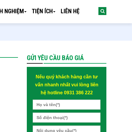
NH NGHIỆM
TIỆN ÍCH
LIÊN HỆ
GỬI YÊU CẦU BÁO GIÁ
Nếu quý khách hàng cần tư
vấn nhanh nhất vui lòng liên
hệ hotline 0931 386 222