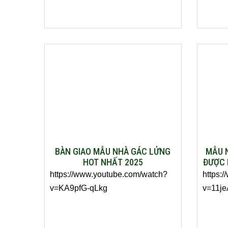
BÀN GIAO MẪU NHÀ GÁC LỬNG
MẪU N
HOT NHẤT 2025
ĐƯỢC 
https://www.youtube.com/watch?
https:
v=KA9pfG-qLkg
v=11je