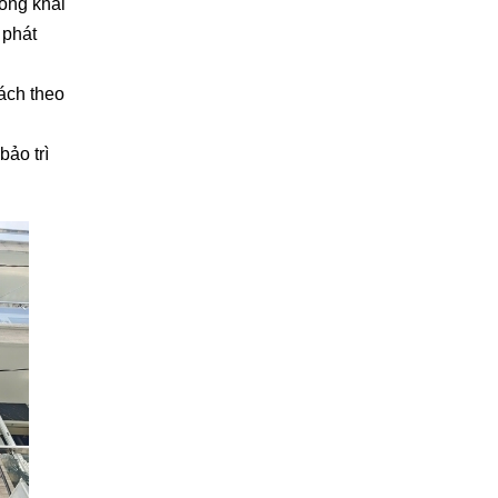
ông khai
 phát
rách theo
bảo trì