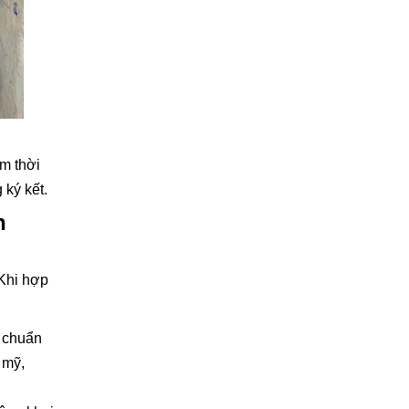
ệm thời
 ký kết.
h
 Khi hợp
y chuẩn
 mỹ,