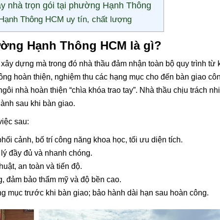
ây nhà trọn gói tại phường Hạnh Thông
 Hạnh Thông HCM uy tín, chất lượng
hường Hạnh Thông HCM là gì?
xây dựng mà trong đó nhà thầu đảm nhận toàn bộ quy trình từ k
i công hoàn thiện, nghiệm thu các hạng mục cho đến bàn giao côn
gôi nhà hoàn thiện “chìa khóa trao tay”. Nhà thầu chịu trách nh
hành sau khi bàn giao.
việc sau:
ối cảnh, bố trí công năng khoa học, tối ưu diện tích.
 lý đầy đủ và nhanh chóng.
uật, an toàn và tiến độ.
g, đảm bảo thẩm mỹ và độ bền cao.
g mục trước khi bàn giao; bảo hành dài hạn sau hoàn công.