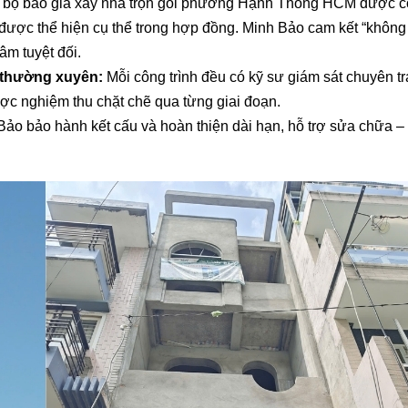
 bộ báo giá xây nhà trọn gói phường Hạnh Thông HCM được c
 được thể hiện cụ thể trong hợp đồng. Minh Bảo cam kết “không
âm tuyệt đối.
t thường xuyên:
Mỗi công trình đều có kỹ sư giám sát chuyên t
ược nghiệm thu chặt chẽ qua từng giai đoạn.
Bảo bảo hành kết cấu và hoàn thiện dài hạn, hỗ trợ sửa chữa – 