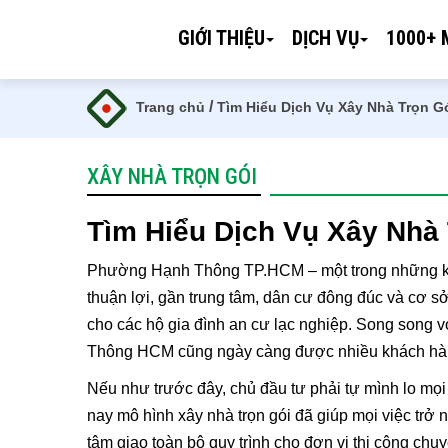
GIỚI THIỆU
DỊCH VỤ
1000+ 
/
Trang chủ
Tìm Hiểu Dịch Vụ Xây Nhà Trọn
XÂY NHÀ TRỌN GÓI
Tìm Hiểu Dịch Vụ Xây Nh
Phường Hạnh Thông TP.HCM – một trong những khu v
thuận lợi, gần trung tâm, dân cư đông đúc và cơ s
cho các hộ gia đình an cư lạc nghiệp. Song song v
Thông HCM cũng ngày càng được nhiều khách hàn
Nếu như trước đây, chủ đầu tư phải tự mình lo mọi k
nay mô hình xây nhà trọn gói đã giúp mọi việc trở
tâm giao toàn bộ quy trình cho đơn vị thi công chuy