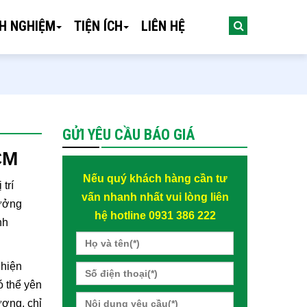
NH NGHIỆM
TIỆN ÍCH
LIÊN HỆ
GỬI YÊU CẦU BÁO GIÁ
CM
Nếu quý khách hàng cần tư
trí
vấn nhanh nhất vui lòng liên
tưởng
hệ hotline 0931 386 222
nh
 hiện
ó thể yên
ượng, chỉ