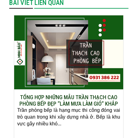
BÀI VIẾT LIÊN QUAN
TỔNG HỢP NHỮNG MẪU TRẦN THẠCH CAO
PHÒNG BẾP ĐẸP “LÀM MƯA LÀM GIÓ” KHẮP
CÁC CÔNG TRÌNH XÂY DỰNG
Trần phòng bếp là hạng mục thi công đóng vai
trò quan trọng khi xây dựng nhà ở. Bếp là khu
vực gây nhiều khó...