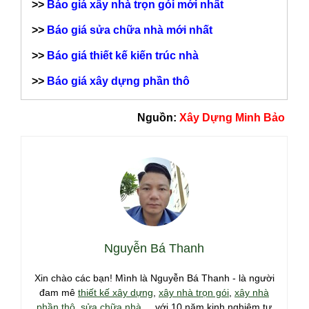
>>
Báo giá xây nhà trọn gói mới nhất
>>
Báo giá sửa chữa nhà mới nhất
>>
Báo giá thiết kế kiến trúc nhà
>>
Báo giá xây dựng phần thô
Nguồn:
Xây Dựng Minh Bảo
Nguyễn Bá Thanh
Xin chào các bạn! Mình là Nguyễn Bá Thanh - là người
đam mê
thiết kế xây dựng
,
xây nhà trọn gói
,
xây nhà
phần thô
,
sửa chữa nhà
,... với 10 năm kinh nghiệm tư