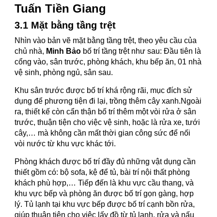
Tuấn Tiền Giang
3.1 Mặt bằng tầng trệt
Nhìn vào bản vẽ mặt bằng tầng trệt, theo yêu cầu của
chủ nhà,
Minh Bảo
bố trí tầng trệt như sau: Đầu tiên là
cổng vào, sân trước, phòng khách, khu bếp ăn, 01 nhà
vệ sinh, phòng ngủ, sân sau.
Khu sân trước được bố trí khá rộng rãi, mục đích sử
dụng để phương tiện đi lại, trồng thêm cây xanh.Ngoài
ra, thiết kế còn cẩn thận bố trí thêm một vòi rửa ở sân
trước, thuận tiện cho việc vệ sinh, hoặc là rửa xe, tưới
cây,… mà không cần mất thời gian công sức để nối
vòi nước từ khu vực khác tới.
Phòng khách được bố trí đầy đủ những vật dụng cần
thiết gồm có: bộ sofa, kệ để tủ, bài trí nội thất phòng
khách phù hợp,… Tiếp đến là khu vực cầu thang, và
khu vực bếp và phòng ăn được bố trí gọn gàng, hợp
lý. Tủ lạnh tại khu vực bếp được bố trí cạnh bồn rửa,
giúp thuận tiện cho việc lấy đồ từ tủ lạnh, rửa và nấu