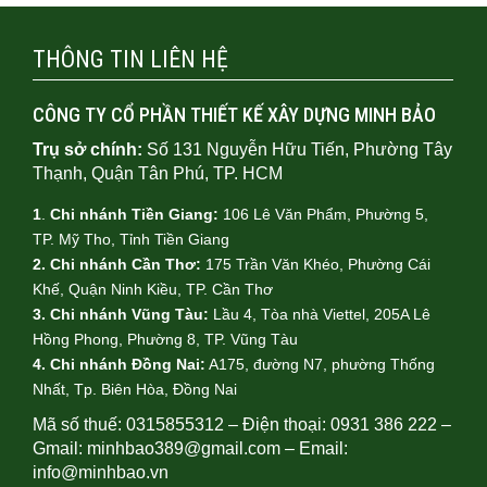
THÔNG TIN LIÊN HỆ
CÔNG TY CỔ PHẦN THIẾT KẾ XÂY DỰNG MINH BẢO
Trụ sở chính:
Số 131 Nguyễn Hữu Tiến, Phường Tây
Thạnh, Quận Tân Phú, TP. HCM
1
.
Chi nhánh Tiền Giang:
106 Lê Văn Phẩm, Phường 5,
TP. Mỹ Tho, Tỉnh Tiền Giang
2. Chi nhánh Cần Thơ:
175 Trần Văn Khéo, Phường Cái
Khế, Quận Ninh Kiều, TP. Cần Thơ
3. Chi nhánh Vũng Tàu:
Lầu 4, Tòa nhà Viettel, 205A Lê
Hồng Phong, Phường 8, TP. Vũng Tàu
4.
Chi nhánh Đồng Nai:
A175, đường N7, phường Thống
Nhất, Tp. Biên Hòa, Đồng Nai
Mã số thuế: 0315855312 – Điện thoại: 0931 386 222 –
Gmail: minhbao389@gmail.com – Email:
info@minhbao.vn