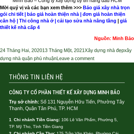
Minh Bảo – Công ty xây dựng uy tín hàng đầu HCM
Mời quý vị và các bạn xem thêm >>>
Báo giá xây nhà trọn
gói chi tiết
|
báo giá hoàn thiện nhà
|
đơn giá hoàn thiện
căn hộ
|
Thi công nhà ở
|
cải tạo sửa nhà nâng tầng
|
giá
thiết kế nhà cấp 4
Nguồn:
Minh Bảo
Đăng
Danh
Thẻ
24 Tháng Hai, 2020
13 Tháng Một, 2021
Xây dựng nhà đẹp
xây
vào
mục
dựng nhà quận phú nhuận
Leave a comment
ngày
THÔNG TIN LIÊN HỆ
CÔNG TY CỔ PHẦN THIẾT KẾ XÂY DỰNG MINH BẢO
Trụ sở chính:
Số 131 Nguyễn Hữu Tiến, Phường Tây
Thạnh, Quận Tân Phú, TP. HCM
1
.
Chi nhánh Tiền Giang:
106 Lê Văn Phẩm, Phường 5,
TP. Mỹ Tho, Tỉnh Tiền Giang
2. Chi nhánh Cần Thơ:
175 Trần Văn Khéo, Phường Cái