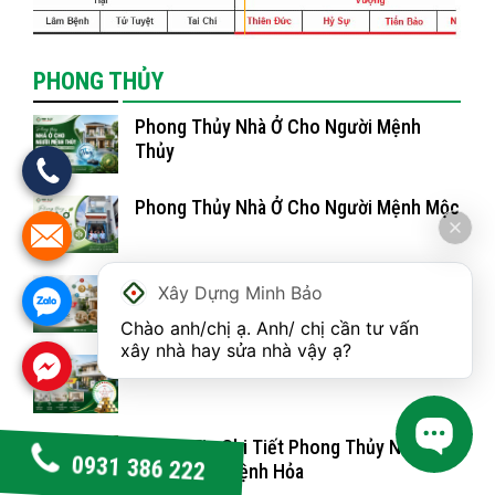
PHONG THỦY
Phong Thủy Nhà Ở Cho Người Mệnh
Thủy
Phong Thủy Nhà Ở Cho Người Mệnh Mộc
Phong Thủy Xây Nhà Ở Cho Người Mệnh
Xây Dựng Minh Bảo
Thổ
Chào anh/chị ạ. Anh/ chị cần tư vấn 
xây nhà hay sửa nhà vậy ạ?
Phong Thủy Nhà Ở Cho Người Mệnh Kim
Thông Tin Chi Tiết Phong Thủy Nhà Ở
0931 386 222
Cho Người Mệnh Hỏa