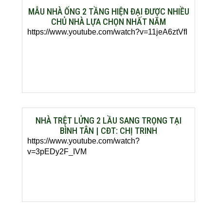
MẪU NHÀ ỐNG 2 TẦNG HIỆN ĐẠI ĐƯỢC NHIỀU
CHỦ NHÀ LỰA CHỌN NHẤT NĂM
https://www.youtube.com/watch?v=11jeA6ztVfI
NHÀ TRỆT LỬNG 2 LẦU SANG TRỌNG TẠI
BÌNH TÂN | CĐT: CHỊ TRINH
https://www.youtube.com/watch?
v=3pEDy2F_IVM