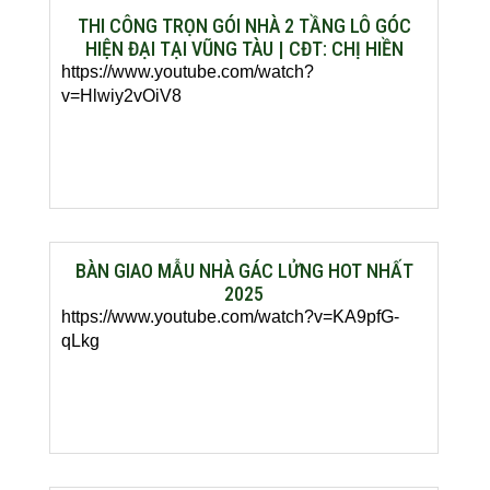
THI CÔNG TRỌN GÓI NHÀ 2 TẦNG LÔ GÓC
HIỆN ĐẠI TẠI VŨNG TÀU | CĐT: CHỊ HIỀN
https://www.youtube.com/watch?
v=Hlwiy2vOiV8
BÀN GIAO MẪU NHÀ GÁC LỬNG HOT NHẤT
2025
https://www.youtube.com/watch?v=KA9pfG-
qLkg