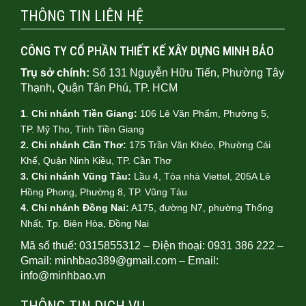
THÔNG TIN LIÊN HỆ
CÔNG TY CỔ PHẦN THIẾT KẾ XÂY DỰNG MINH BẢO
Trụ sở chính:
Số 131 Nguyễn Hữu Tiến, Phường Tây
Thạnh, Quận Tân Phú, TP. HCM
1
.
Chi nhánh Tiền Giang:
106 Lê Văn Phẩm, Phường 5,
TP. Mỹ Tho, Tỉnh Tiền Giang
2. Chi nhánh Cần Thơ:
175 Trần Văn Khéo, Phường Cái
Khế, Quận Ninh Kiều, TP. Cần Thơ
3. Chi nhánh Vũng Tàu:
Lầu 4, Tòa nhà Viettel, 205A Lê
Hồng Phong, Phường 8, TP. Vũng Tàu
4.
Chi nhánh Đồng Nai:
A175, đường N7, phường Thống
Nhất, Tp. Biên Hòa, Đồng Nai
Mã số thuế: 0315855312 – Điện thoại: 0931 386 222 –
Gmail: minhbao389@gmail.com – Email:
info@minhbao.vn