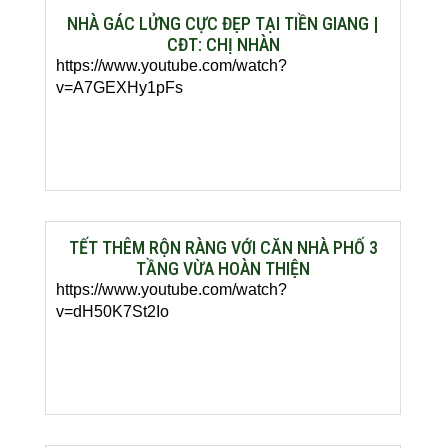
NHÀ GÁC LỬNG CỰC ĐẸP TẠI TIỀN GIANG |
CĐT: CHỊ NHÀN
https://www.youtube.com/watch?
v=A7GEXHy1pFs
TẾT THÊM RỘN RÀNG VỚI CĂN NHÀ PHỐ 3
TẦNG VỪA HOÀN THIỆN
https://www.youtube.com/watch?
v=dH50K7St2Io