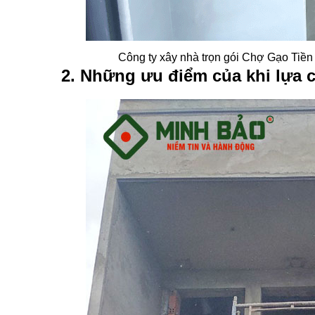
Công ty xây nhà trọn gói Chợ Gạo Tiền 
2. Những ưu điểm của khi lựa c