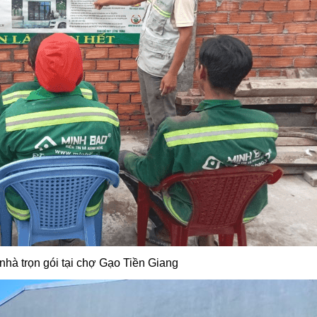
nhà trọn gói tại chợ Gạo Tiền Giang