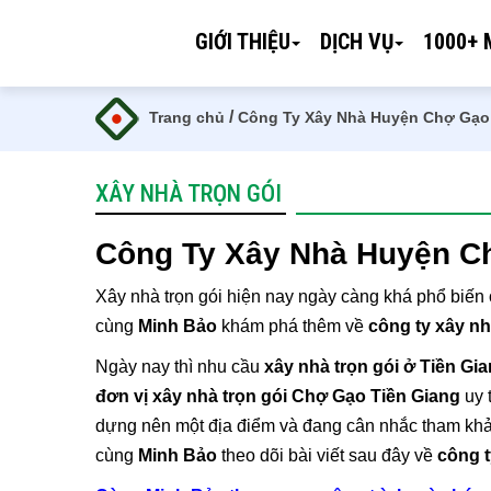
GIỚI THIỆU
DỊCH VỤ
1000+ 
/
Trang chủ
Công Ty Xây Nhà Huyện Chợ Gạo 
XÂY NHÀ TRỌN GÓI
Công Ty Xây Nhà Huyện Ch
Xây nhà trọn gói hiện nay ngày càng khá phổ biến ở
cùng
Minh Bảo
khám phá thêm về
công ty xây n
Ngày nay thì nhu cầu
xây nhà trọn gói ở Tiền Gi
đơn vị xây nhà trọn gói Chợ Gạo Tiền Giang
uy 
dựng nên một địa điểm và đang cân nhắc tham khảo 
cùng
Minh Bảo
theo dõi bài viết sau đây về
công 