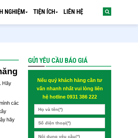
NH NGHIỆM
TIỆN ÍCH
LIÊN HỆ
GỬI YÊU CẦU BÁO GIÁ
hăng
Nếu quý khách hàng cần tư
. Hãy
vấn nhanh nhất vui lòng liên
hệ hotline 0931 386 222
mình các
xây
Vậy hãy