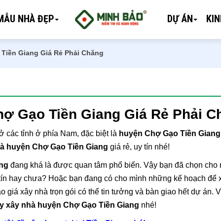
MẪU NHÀ ĐẸP
DỰ ÁN
KI
Tiền Giang Giá Rẻ Phải Chăng
ợ Gạo Tiền Giang Giá Rẻ Phải C
 các tỉnh ở phía Nam, đặc biệt là
huyện Chợ Gạo Tiền Giang
hà huyện Chợ Gạo Tiền Giang
giá rẻ, uy tín nhé!
ang
đang khá là được quan tâm phổ biến. Vậy bạn đã chọn cho 
tín hay chưa? Hoặc bạn đang có cho mình những kế hoạch để 
giá xây nhà trọn gói có thể tin tưởng và bàn giao hết dự án. 
ty xây nhà huyện Chợ Gạo Tiền Giang
nhé!