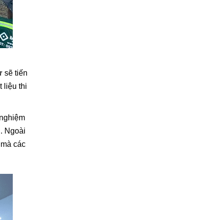
 sẽ tiến
liệu thi
h nghiệm
g
. Ngoài
t mà các