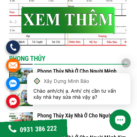
PHONG THỦY
Phong Thủy Nhà Ở Cho Người Mệnh
Thủy
Xây Dựng Minh Bảo
Chào anh/chị ạ. Anh/ chị cần tư vấn 
Phong Thủy Nhà Ở Cho Người Mệnh Mộc
xây nhà hay sửa nhà vậy ạ?
Phong Thủy Xây Nhà Ở Cho Người Mệnh
Thổ
0931 386 222