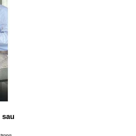
 sau
 trong