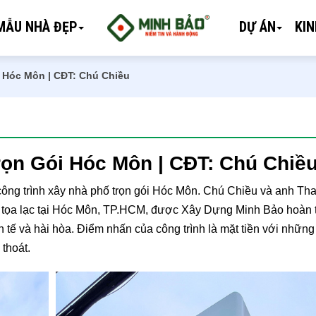
MẪU NHÀ ĐẸP
DỰ ÁN
KI
 Hóc Môn | CĐT: Chú Chiều
rọn Gói Hóc Môn | CĐT: Chú Chiề
công trình xây nhà phố trọn gói Hóc Môn. Chú Chiều và anh Tha
ầu tọa lạc tại Hóc Môn, TP.HCM, được Xây Dựng Minh Bảo hoàn t
nh tế và hài hòa. Điểm nhấn của công trình là mặt tiền với nhữ
thoát.