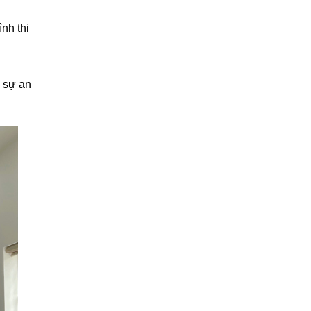
nh thi
o sự an