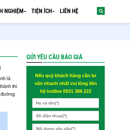
NH NGHIỆM
TIỆN ÍCH
LIÊN HỆ
GỬI YÊU CẦU BÁO GIÁ
u
Nếu quý khách hàng cần tư
nh là
vấn nhanh nhất vui lòng liên
hành thi
hệ hotline 0931 386 222
ng đường