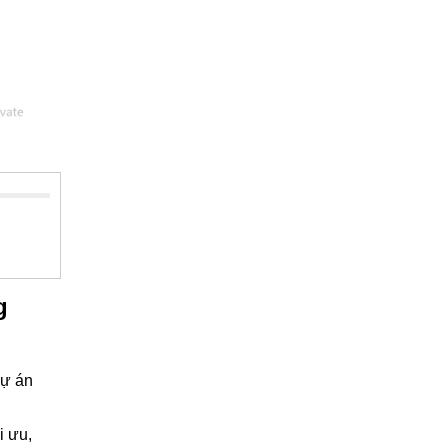
g
dự án
i ưu,