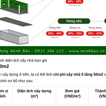
nh diện tích xây nhà trọn gói
50m2
 xây dựng ở trên, ta có thể tính
chi phí xây nhà 5 tầng 50m2
v
g bình sơ bộ như sau:
ơn vị
Diện tích xây dựng
Đơn giá
Thành
tính
(m²)
(VND/m²)
(VN