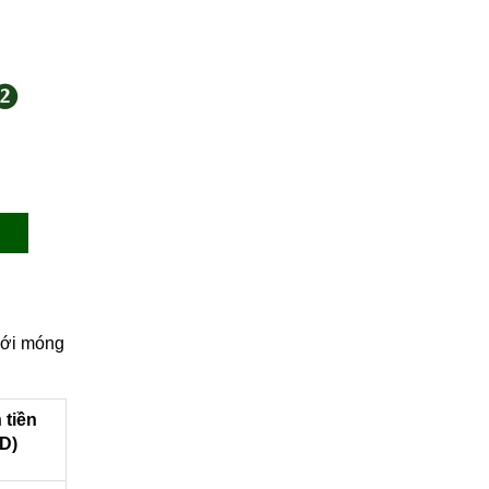
ới móng
 tiền
D)