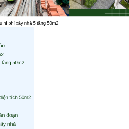
u hi phí xây nhà 5 tầng 50m2
Bảo
m2
5 tầng 50m2
 diện tích 50m2
ián đoạn
xây nhà