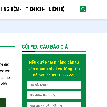
NH NGHIỆM
TIỆN ÍCH
LIÊN HỆ
GỬI YÊU CẦU BÁO GIÁ
Nếu quý khách hàng cần tư
ới diện
vấn nhanh nhất vui lòng liên
iệc lên
hệ hotline 0931 386 222
 nhà mơ
 viết