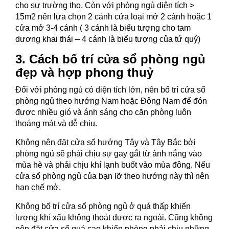
cho sự trường thọ. Còn với phòng ngủ diện tích >
15m2 nên lựa chọn 2 cánh cửa loại mở 2 cánh hoặc 1
cửa mở 3-4 cánh ( 3 cánh là biểu tượng cho tam
dương khai thái – 4 cánh là biểu tượng của tứ quý)
3. Cách bố trí cửa sổ phòng ngủ
đẹp và hợp phong thuỷ
Đối với phòng ngủ có diện tích lớn, nên bố trí cửa sổ
phòng ngủ theo hướng Nam hoặc Đông Nam để đón
được nhiều gió và ánh sáng cho căn phòng luôn
thoáng mát và dễ chịu.
Không nên đặt cửa sổ hướng Tây và Tây Bắc bởi
phòng ngủ sẽ phải chịu sự gay gắt từ ánh nắng vào
mùa hè và phải chịu khí lạnh buốt vào mùa đông. Nếu
cửa sổ phòng ngủ của bạn lỡ theo hướng này thì nên
hạn chế mở.
Không bố trí cửa sổ phòng ngủ ở quá thấp khiến
lượng khí xấu không thoát được ra ngoài. Cũng không
nên đặt cửa sổ quá cao khiến phòng phải chịu những