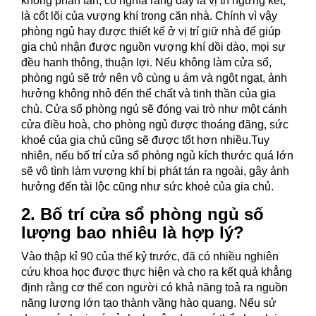
không phân tán, có nghĩa rằng đây là vị trí ngưng kết,
là cốt lõi của vượng khí trong căn nhà. Chính vì vậy
phòng ngủ hay được thiết kế ở vị trí giữ nhà để giúp
gia chủ nhận được nguồn vượng khí dồi dào, mọi sự
đều hanh thông, thuận lợi. Nếu không làm cửa sổ,
phòng ngủ sẽ trở nên vô cùng u ám và ngột ngạt, ảnh
hưởng không nhỏ đến thể chất và tinh thần của gia
chủ. Cửa sổ phòng ngủ sẽ đóng vai trò như một cánh
cửa điều hoà, cho phòng ngủ được thoáng đãng, sức
khoẻ của gia chủ cũng sẽ được tốt hơn nhiều.Tuy
nhiên, nếu bố trí cửa sổ phòng ngủ kích thước quá lớn
sẽ vô tình làm vượng khí bị phát tán ra ngoài, gây ảnh
hưởng đến tài lộc cũng như sức khoẻ của gia chủ.
2. Bố trí cửa sổ phòng ngủ số
lượng bao nhiêu là hợp lý?
Vào thập kỉ 90 của thế kỷ trước, đã có nhiều nghiên
cứu khoa học được thực hiện và cho ra kết quả khẳng
định rằng cơ thể con người có khả năng toả ra nguồn
năng lượng lớn tạo thành vầng hào quang. Nếu sử