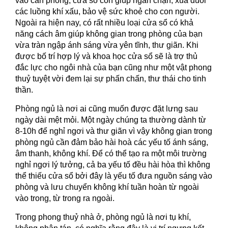
vào căn phòng, cửa sổ còn giúp ngăn chặn, xua đuổi
các luồng khí xấu, bảo vệ sức khoẻ cho con người.
Ngoài ra hiện nay, có rất nhiều loại cửa sổ có khả
năng cách âm giúp không gian trong phòng của bạn
vừa tràn ngập ánh sáng vừa yên tĩnh, thư giãn. Khi
được bố trí hợp lý và khoa học cửa sổ sẽ là trợ thủ
đắc lực cho ngôi nhà của bạn cũng như một vật phong
thuỷ tuyệt vời đem lại sự phấn chấn, thư thái cho tinh
thần.
Phòng ngủ là nơi ai cũng muốn được đặt lưng sau
ngày dài mệt mỏi. Một ngày chúng ta thường dành từ
8-10h để nghỉ ngơi và thư giãn vì vậy không gian trong
phòng ngủ cần đảm bảo hài hoà các yếu tố ánh sáng,
âm thanh, không khí. Để có thể tạo ra một môi trường
nghỉ ngơi lý tưởng, cả ba yếu tố đều hài hòa thì không
thể thiếu cửa sổ bởi đây là yếu tố đưa nguồn sáng vào
phòng và lưu chuyển không khí tuần hoàn từ ngoài
vào trong, từ trong ra ngoài.
Trong phong thuỷ nhà ở, phòng ngủ là nơi tụ khí,