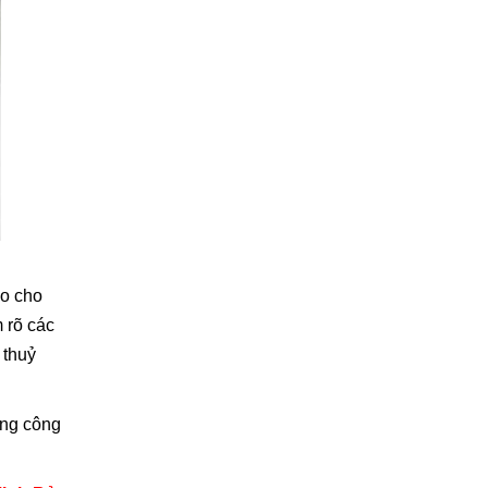
ao cho
 rõ các
 thuỷ
ong công