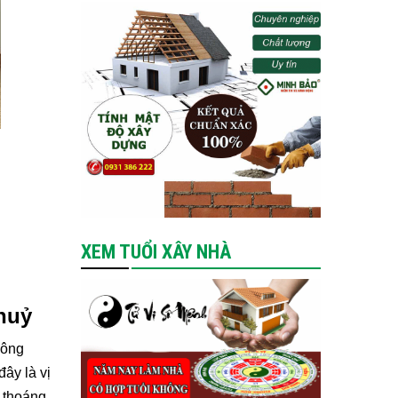
XEM TUỔI XÂY NHÀ
thuỷ
hông
đây là vị
 thoáng,