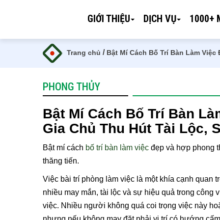
GIỚI THIỆU
DỊCH VỤ
1000+ 
/
Trang chủ
Bật Mí Cách Bố Trí Bàn Làm Việc
PHONG THỦY
Bật Mí Cách Bố Trí Bàn L
Gia Chủ Thu Hút Tài Lộc, 
Bật mí cách
bố trí bàn làm việc
đẹp và hợp phong thu
thăng tiến.
Việc bài trí phòng làm việc là một khía cạnh quan
nhiều may mắn, tài lộc và sự hiệu quả trong công v
việc. Nhiều người không quá coi trọng việc này hoặc
nhưng nếu không may đặt phải vị trí có hướng cấm 