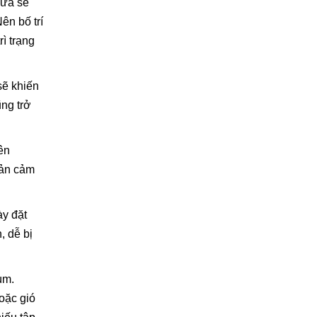
cửa sẽ
ên bố trí
ì trạng
sẽ khiến
ng trở
ên
bản cảm
ày đặt
, dễ bị
ùm.
hoặc gió