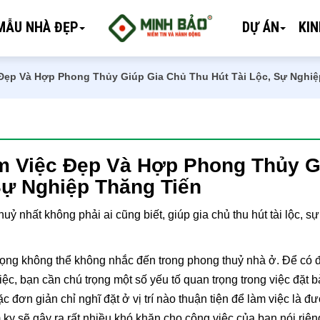
MẪU NHÀ ĐẸP
DỰ ÁN
KI
 Đẹp Và Hợp Phong Thủy Giúp Gia Chủ Thu Hút Tài Lộc, Sự Nghi
àm Việc Đẹp Và Hợp Phong Thủy G
Sự Nghiệp Thăng Tiến
ỷ nhất không phải ai cũng biết, giúp gia chủ thu hút tài lộc, s
 trọng không thể không nhắc đến trong phong thuỷ nhà ở. Để có
iệc, bạn cần chú trọng một số yếu tố quan trọng trong việc đặt 
 đơn giản chỉ nghĩ đặt ở vị trí nào thuận tiện để làm việc là đ
kỵ sẽ gây ra rất nhiều khó khăn cho công việc của bạn nói riên