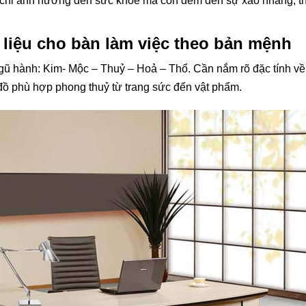
ng chỉ ảnh hưởng đến sức khỏe mà còn đem đến sự xao nhãng, th
 liệu cho bàn làm việc theo bản mệnh
gũ hành: Kim- Mộc – Thuỷ – Hoả – Thổ. Cần nắm rõ đặc tính về
ồ phù hợp phong thuỷ từ trang sức đến vật phẩm.