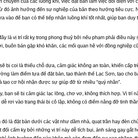
uân chuyển của các luồng khí, việc đặt bàn làm việc đối diện với 
ừ đó ảnh hưởng đến sự nghiệp của bản theo hướng tiêu cực. N
 vào để bạn có thể tiếp nhận luồng khí tốt nhất, giúp bạn duy tr
y là vị trí rất kỵ trong phong thuỷ bởi nếu phạm phải điều này 
ợi, buôn bán gặp khó khăn, các mối quan hệ với đồng nghiệp cũ
sẽ bị coi là thiếu chỗ dựa, cảm giác không an toàn, khiến cấp tr
 tường làm điểm tựa để đặt bàn, tạo thành thế Lạc Sơn, tạo cho 
và tạo cơ hội nhận được sự giúp đỡ từ nhiều “quý nhân”.
, bạn sẽ bị cảm giác lạc lõng, chơ vơ, không thích hợp. Vị trí n
dễ rơi vào trạng thái bị cô lập, không có điểm nâng đỡ tinh thần
ánh đó là đặt bàn dưới các vật như dầm nhà, quạt trần hay đèn ch
 đối cấm kỵ bởi những vị trí này dễ tích bụi, ánh sáng gay gắt 