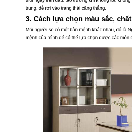
thổi ngay trên đầu, tạo trường khí không tốt, khô
trung, dễ rơi vào trạng thái căng thẳng.
3. Cách lựa chọn màu sắc, chất
Mỗi người sẽ có một bản mệnh khác nhau, đó là N
mệnh của mình để có thể lựa chọn được các món đ