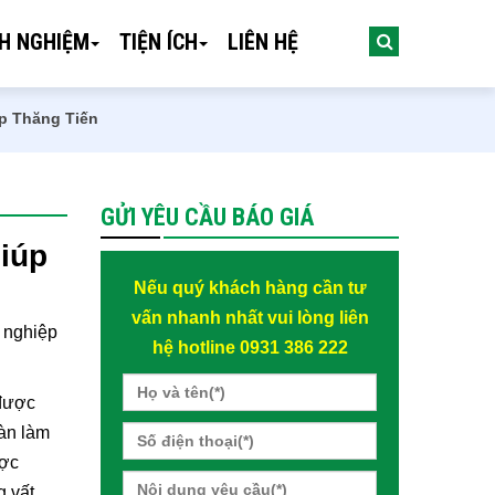
NH NGHIỆM
TIỆN ÍCH
LIÊN HỆ
ệp Thăng Tiến
GỬI YÊU CẦU BÁO GIÁ
iúp
Nếu quý khách hàng cần tư
vấn nhanh nhất vui lòng liên
ự nghiệp
hệ hotline 0931 386 222
 được
bàn làm
ược
g vất