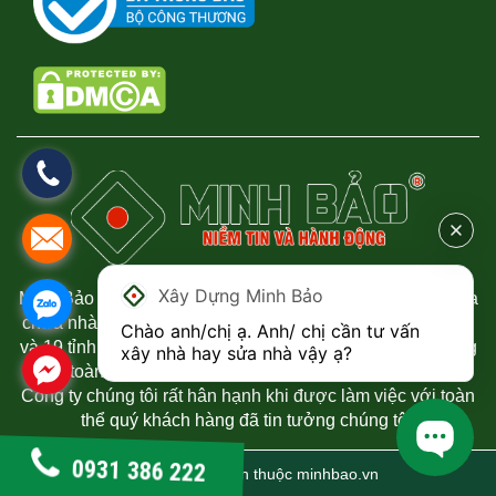
Xây Dựng Minh Bảo
Minh Bảo chuyên thi công xây dựng nhà phố, biệt thự, sửa
chữa nhà uy tín và chất lượng tại Thành phố Hồ Chí Minh
Chào anh/chị ạ. Anh/ chị cần tư vấn 
và 19 tỉnh phía Nam. Chúng tôi luôn mang đến sự hài lòng
xây nhà hay sửa nhà vậy ạ?
đến toàn thể quý khách hàng đã tin tưởng đến công ty.
Công ty chúng tôi rất hân hạnh khi được làm việc với toàn
thể quý khách hàng đã tin tưởng chúng tôi.
0931 386 222
© 2021 Bản quyền thuộc
minhbao.vn