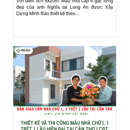
Với diện tích 6x20m. Mẫu nhà cấp 4 gác lửng
đẹp của anh Nghĩa tại Long An được Xây
Dựng Minh Bảo thiết kế theo...
THIẾT KẾ VÀ THI CÔNG MẪU NHÀ CHỮ L 1
TRỆT 1 LẦU HIỆN ĐẠI TẠI CẦN THƠ | CĐT: