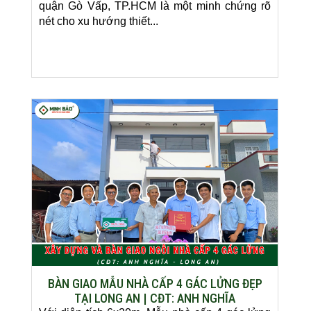
quận Gò Vấp, TP.HCM là một minh chứng rõ
nét cho xu hướng thiết...
BÀN GIAO MẪU NHÀ CẤP 4 GÁC LỬNG ĐẸP
TẠI LONG AN | CĐT: ANH NGHĨA