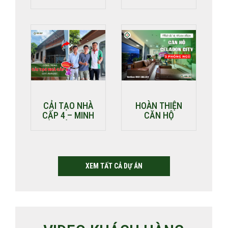
ĐẠI – CÔNG
CỦA ANH QUẢNG
TRÌNH XÂY NHÀ
TẠI BIÊN HÒA
TRỌN GÓI TIỀN
GIANG
CẢI TẠO NHÀ
HOÀN THIỆN
CẤP 4 – MINH
CĂN HỘ
BẢO BÀN GIAO
CELADON CITY 3
CÔNG TRÌNH TẠI
PHÒNG NGỦ |
BÌNH DƯƠNG
THIẾT KẾ & THI
CHO ANH ĐỨC
CÔNG NỘI THẤT
TRỌN GÓI
XEM TẤT CẢ DỰ ÁN