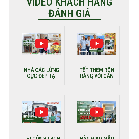
VIDEO KHÁCH HÀNG
ĐÁNH GIÁ
NHÀ GÁC LỬNG
TẾT THÊM RỘN
CỰC ĐẸP TẠI
RÀNG VỚI CĂN
TIỀN GIANG |
NHÀ PHỐ 3
CĐT: CHỊ NHÀN
TẦNG VỪA HOÀN
THIỆN
THI CÔNG TRỌN
BÀN GIAO MẪU