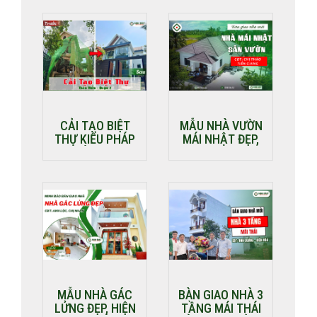
CẢI TẠO BIỆT
MẪU NHÀ VƯỜN
THỰ KIỂU PHÁP
MÁI NHẬT ĐẸP,
– KHÔNG GIAN
SANG ĐƯỢC
SỐNG THƯỢNG
MINH BẢO THI
LƯU TẠI THẢO
CÔNG VÀ HOÀN
ĐIỀN QUẬN 2
THIỆN
MẪU NHÀ GÁC
BÀN GIAO NHÀ 3
LỬNG ĐẸP, HIỆN
TẦNG MÁI THÁI