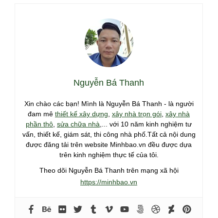
Nguyễn Bá Thanh
Xin chào các bạn! Mình là Nguyễn Bá Thanh - là người
đam mê
thiết kế xây dựng
,
xây nhà trọn gói
,
xây nhà
phần thô
,
sửa chữa nhà
,... với 10 năm kinh nghiệm tư
vấn, thiết kế, giám sát, thi công nhà phố.Tất cả nội dung
được đăng tải trên website Minhbao.vn đều được dựa
trên kinh nghiệm thực tế của tôi.
Theo dõi Nguyễn Bá Thanh trên mạng xã hội
https://minhbao.vn