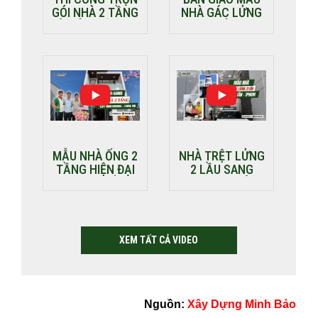
GÓI NHÀ 2 TẦNG
NHÀ GÁC LỬNG
LÔ GÓC HIỆN ĐẠI
HOT NHẤT 2025
TẠI VŨNG TÀU |
CĐT: CHỊ HIỀN
MẪU NHÀ ỐNG 2
NHÀ TRỆT LỬNG
TẦNG HIỆN ĐẠI
2 LẦU SANG
ĐƯỢC NHIỀU
TRỌNG TẠI BÌNH
CHỦ NHÀ LỰA
TÂN | CĐT: CHỊ
CHỌN NHẤT
TRINH
NĂM
XEM TẤT CẢ VIDEO
Nguồn:
Xây Dựng Minh Bảo