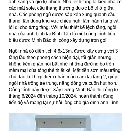
ánh sáng và gió tự nhiên. Nhà lệch tầng là kiểu nhà có
các mặt sole, cầu thang thường được bố trí ở giữa
nhà. Các phòng ngủ được sắp xếp xung quanh cầu
thang, tận dụng khu vực chiếu nghỉ làm hành lang và
lối đi cho từng tầng. Với mẫu thiết kế lệch tầng, ngôi
nhà của anh Linh tại Bình Tân là một công trình tiêu
biểu được Minh Bảo thi công xây dựng trọn gói.
Ngôi nhà có diện tích 4,6x13m, được xây dựng với 3
tầng lầu theo phong cách hiện đại, tối giản nhưng
không kém phần nổi bật nhờ những đường bo tròn
mềm mại của tổng thể thiết kế. Mặt tiền sơn màu trắng
chủ đạo kết hợp điểm nhấn màu cam tại tầng 2, giúp
ngôi nhà trông trẻ trung, năng động và cuốn hút hơn.
Công trình này được Xây Dựng Minh Bảo thi công từ
tháng 6/2024 đến tháng 10/2024, hoàn thành đúng
tiến độ và mang lại sự hài lòng cho gia đình anh Linh.