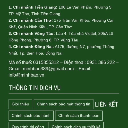
1
.
Chi nhánh Tiền Giang:
106 Lê Văn Phẩm, Phường 5,
TP. Mỹ Tho, Tỉnh Tiền Giang
2. Chi nhánh Cần Thơ:
175 Trần Văn Khéo, Phường Cái
Khế, Quận Ninh Kiều, TP. Cần Thơ
3. Chi nhánh Vũng Tàu:
Lầu 4, Tòa nhà Viettel, 205A Lê
Hồng Phong, Phường 8, TP. Vũng Tàu
4.
Chi nhánh Đồng Nai:
A175, đường N7, phường Thống
Nhất, Tp. Biên Hòa, Đồng Nai
Mã số thuế: 0315855312 – Điện thoại: 0931 386 222 –
Gmail: minhbao389@gmail.com – Email:
info@minhbao.vn
THÔNG TIN DỊCH VỤ
LIÊN KẾT
Giới thiệu
Chính sách bảo mật thông tin
Chính sách bảo hành
Chính sách thanh toán
Quy trình thi công
Chính sách dịch vụ thiết kế