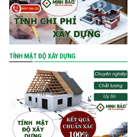
TÍNH MẬT ĐỘ XÂY DỰNG