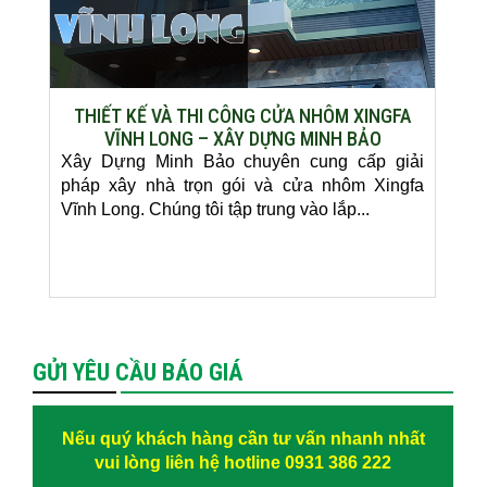
THIẾT KẾ VÀ THI CÔNG CỬA NHÔM XINGFA
VĨNH LONG – XÂY DỰNG MINH BẢO
Xây Dựng Minh Bảo chuyên cung cấp giải
pháp xây nhà trọn gói và cửa nhôm Xingfa
Vĩnh Long. Chúng tôi tập trung vào lắp...
GỬI YÊU CẦU BÁO GIÁ
Nếu quý khách hàng cần tư vấn nhanh nhất
vui lòng liên hệ hotline 0931 386 222