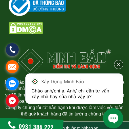
Xây Dựng Minh Bảo
Minh Bảo chuyên thi công xây dựng nhà phố, biệt thự, sửa
chữa nhà uy tín và chất lượng tại Thành phố Hồ Chí Minh
Chào anh/chị ạ. Anh/ chị cần tư vấn 
và 19 tỉnh phía Nam. Chúng tôi luôn mang đến sự hài lòng
xây nhà hay sửa nhà vậy ạ?
đến toàn thể quý khách hàng đã tin tưởng đến công ty.
Công ty chúng tôi rất hân hạnh khi được làm việc với toàn
thể quý khách hàng đã tin tưởng chúng tôi.
0931 386 222
© 2021 Bản quyền thuộc
minhbao.vn